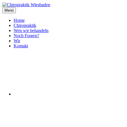
Inhalte
überspringen
Menü
Chiropraktik Wiesbaden
Lars Lukowsky Chiropraktor
Home
Chiropraktik
Wen wir behandeln
Noch Fragen?
Wir
Kontakt
Facebook
Instagram