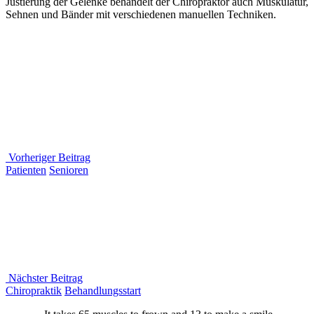
Justierung der Gelenke behandelt der Chiropraktor auch Muskulatur,
Sehnen und Bänder mit verschiedenen manuellen Techniken.
Beitragsnavigation
Vorheriger Beitrag
Vorheriger
Patienten
Senioren
Beitrag
Nächster Beitrag
Nächster
Chiropraktik
Behandlungsstart
Beitrag