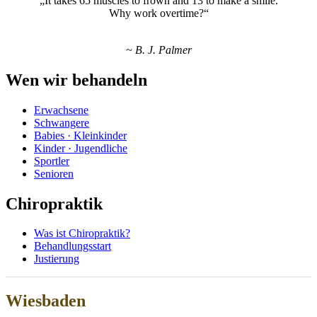
„It takes 65 muscles to frown and 13 to make a smile.
Why work overtime?“
~ B. J. Palmer
Wen wir behandeln
Erwachsene
Schwangere
Babies · Kleinkinder
Kinder · Jugendliche
Sportler
Senioren
Chiropraktik
Was ist Chiropraktik?
Behandlungsstart
Justierung
Wiesbaden